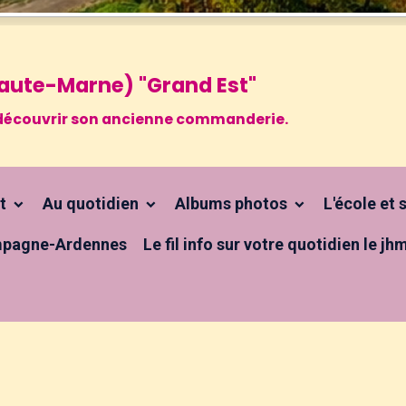
 Haute-Marne) "Grand Est"
 à découvrir son ancienne commanderie.
ct
Au quotidien
Albums photos
L'école et
pagne-Ardennes
Le fil info sur votre quotidien le jh