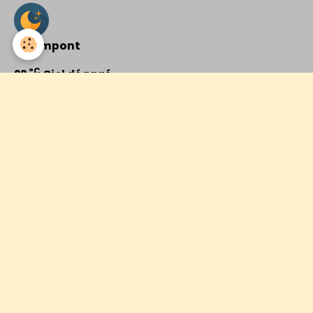
Rolampont
°C
22
Ciel dégagé
Min: 22 °C | Max: 22 °C | Vent: 15 kmh 29°
Vos quotidiens