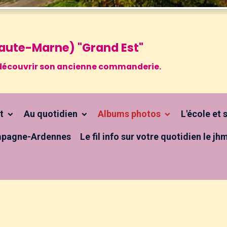
 Haute-Marne) "Grand Est"
 à découvrir son ancienne commanderie.
ct
Au quotidien
Albums photos
L'école et
pagne-Ardennes
Le fil info sur votre quotidien le jh