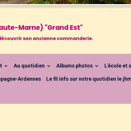
 Haute-Marne) "Grand Est"
 à découvrir son ancienne commanderie.
ct
Au quotidien
Albums photos
L'école et
pagne-Ardennes
Le fil info sur votre quotidien le jh