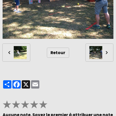
Retour
Partager
Facebook
X
Email
★
★
★
★
★
Aucune note. Soyez le premier à attribuer une note