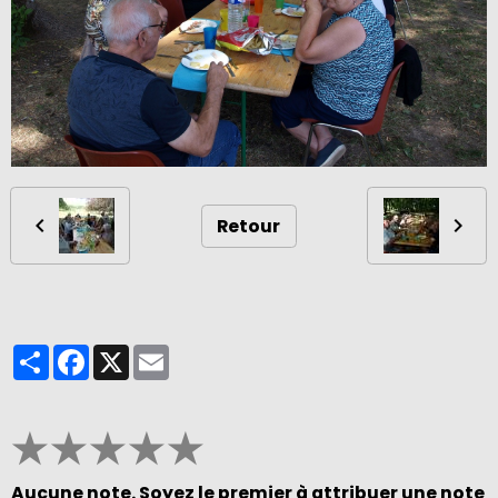
Retour
Partager
Facebook
X
Email
★
★
★
★
★
Aucune note. Soyez le premier à attribuer une note