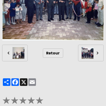
Retour
Partager
Facebook
X
Email
★
★
★
★
★