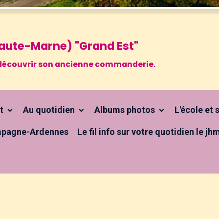
 Haute-Marne) "Grand Est"
 à découvrir son ancienne commanderie.
ct
Au quotidien
Albums photos
L'école et
pagne-Ardennes
Le fil info sur votre quotidien le jh