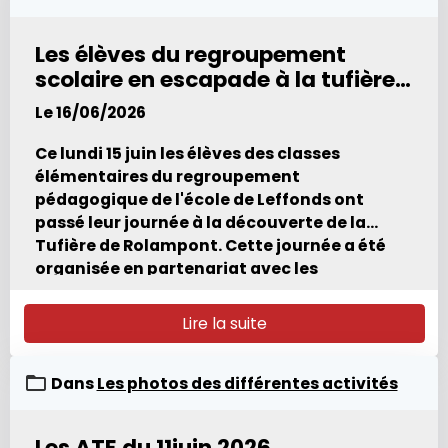
Les élèves du regroupement
scolaire en escapade à la tufière
de Rolampont
Le 16/06/2026
Ce lundi 15 juin les élèves des classes
élémentaires du regroupement
pédagogique de l'école de Leffonds ont
passé leur journée à la découverte de la
Tufière de Rolampont. Cette journée a été
organisée en partenariat avec les
animateurs du Parc National de Forêts et de
l'ONF. dans le cadre des ATE (aire terrestre
Lire la suite
éducative). Au programme: Lecture du
paysage, atelier bien-être en utilisant ses 5
Dans
Les photos des différentes activités
sens, le cycle de l'eau, la visite guidée du site
avec une sensibilisation de ce milieu
protégé, et des jeux sur les animaux que l'on
Les ATE du 11juin 2026