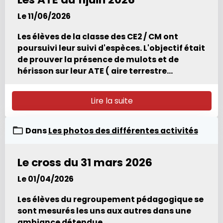
peut trouver à la Tufière." Les élèves ont
apprécié découvrir cet escalier naturel,
Le 11/06/2026
sculpté par l'eau depuis des millénaires,
toujours actif qui reste un véritable
Les élèves de la classe des CE2 / CM ont
laboratoire géologique.
poursuivi leur suivi d'espèces. L'objectif était
de prouver la présence de mulots et de
hérisson sur leur ATE ( aire terrestre
éducatives) . Fraises grignotées , coquilles
vides d'escargot ou de noix, noisettes,
Lire la suite
crottes de hérisson, et empreintes attestent
bien que ces animaux vivent dans le parc .
Merci pour la publication. Bonne
Dans
Les photos des différentes activités
journée,Valérie .
Le cross du 31 mars 2026
Le 01/04/2026
Les élèves du regroupement pédagogique se
sont mesurés les uns aux autres dans une
ambiance détendue.