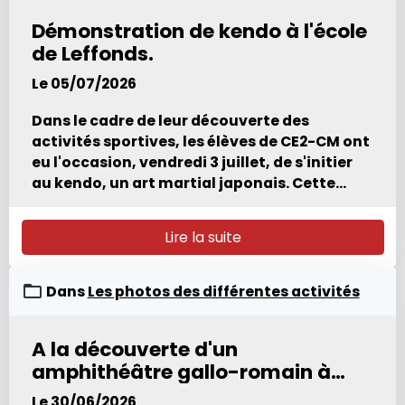
Démonstration de kendo à l'école
de Leffonds.
Le 05/07/2026
Dans le cadre de leur découverte des
activités sportives, les élèves de CE2-CM ont
eu l'occasion, vendredi 3 juillet, de s'initier
au kendo, un art martial japonais. Cette
rencontre a été rendue possible grâce à
Adam, élève de CM2 et pratiquant
Lire la suite
passionné, qui a invité son professeur, M.
Guillaume Deverney, à réaliser une
démonstration à l'école. Les élèves ont ainsi
Dans
Les photos des différentes activités
découvert l'équipement du kendoka,
notamment le shinai, sabre en bambou
A la découverte d'un
utilisé à l'entraînement et en combat.
amphithéâtre gallo-romain à
Guidés par les explications de M. Deverney et
d'Adam, ils ont pu tenter quelques frappes
Grand.
Le 30/06/2026