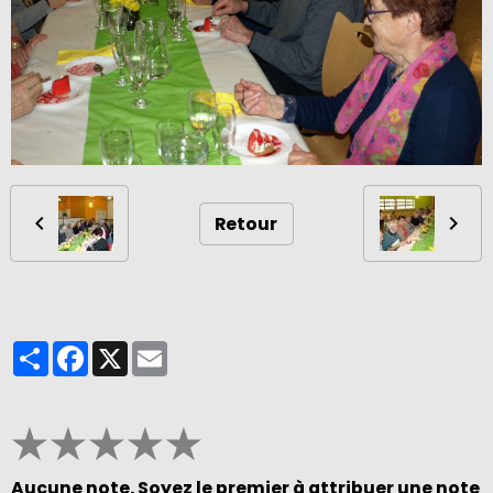
Retour
Partager
Facebook
X
Email
★
★
★
★
★
Aucune note. Soyez le premier à attribuer une note